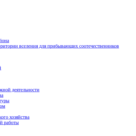
йона
рритории вселения для прибывающих соотечественников
й
жной деятельности
ва
ктуры
вом
ого хозяйства
й работы