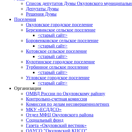
Список депутатов Думы Окуловского муниципальн
Депутаты Думы
Решения Думы
Поселения
Окуловское городское поселение
Березовикское сельское поселение
<старый сайт>
Боровенковское сельское поселение
<старый сайт>
Котовское сельское поселение
<старый сайт>
Кулотинское городское поселение
Турбинное сельское поселение
<старый сайт>
Угловское городское поселение
<старый сайт>
Организации
ОМВД России по Окуловскому району
Контрольно-счетная комиссия
Комиссия по делам несовершеннолетних
МКУ «ЕСДДСО»
Отдел МФЦ Окуловского района
Социальный фонд
Газета «Окуловский вестник»
ОАУСО "Окуловский КЦСО"