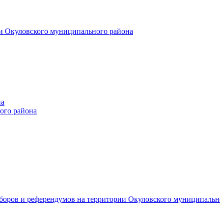
и Окуловского муниципального района
на
ого района
ыборов и референдумов на территории Окуловского муниципальн