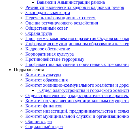
Вакансии Администрации района
Резерв управленческих кадров и кадровый резерв
Законодательная карта
Перечень информационных систем
Оценка регулирующего воздействия
Общественный совет
Охрана труда
Программы комплексного развития Окуловского ра
Информация о муниципальном образовании как те
Кадровое обеспечение
Корпоративная культура
Противодействие терроризму
Профилактика нарушений обязательных требовани
Подразделения
Комитет культуры
Комитет образования
Комитет жилищно-коммунального хозяйства и доро
- Отдел благоустройства и городского хозяйст
Отдел строительства, градостроительства и архите
Комитет по управлению муниципальным имущест
Комитет финансов
Комитет инвестиций, предпринимательства и сельск
Комитет муниципальной службы и организационно
Общий отдел
Социальный отдел