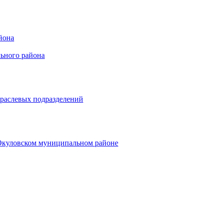
йона
ьного района
траслевых подразделений
 Окуловском муниципальном районе