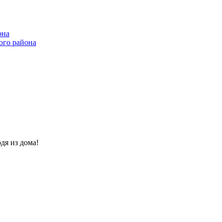
она
ого района
дя из дома!