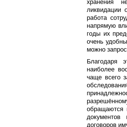
хранения н
ликвидации 
работа сотр
напрямую вли
годы их пред
очень удобны
можно запрос
Благодаря 
наиболее во
чаще всего 
обследов
принадлежн
разрешённом
обращаются 
документов
договоров им