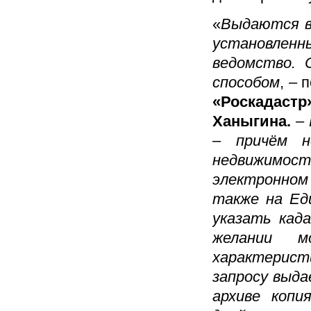
«
Выдаются в
установленн
ведомство. 
способом
, – 
«Роскадас
Ханыгина.
–
– причём н
недвижимост
электронном 
также на Ед
указать кад
желании 
характерист
запросу выда
архиве копи