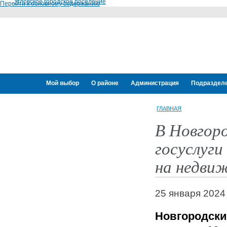
Угловское городское поселение
Перейти к основному содержанию
Мой выбор
О районе
Администрация
Подраздел
Переселение граждан
ГЛАВНАЯ
В Новгор
госуслуги
на недви
25 января 2024
Новгородск