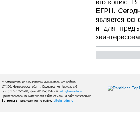
его копию. В
ЕГРН. Сегодн
является ос
и для предъ
заинтересов
© Администрация Окуловского муниципального района
174350, Новгородская обл., г. Окуловка, ул. Кирова, д.6
тел. (81657) 2-15-80, факс (81657) 2-14-66,
adm@okuladm.ru
При использовании материалов сайта ссылка на сайт обязательна
Вопросы и предложения по сайту:
it@okuladm.ru