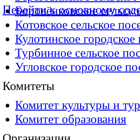
Перейти к основному со
Боровёнковское сельско
Котовское сельское пос
Кулотинское городское
Турбинное сельское по
Угловское городское по
Комитеты
Комитет культуры и ту
Комитет образования
Организации