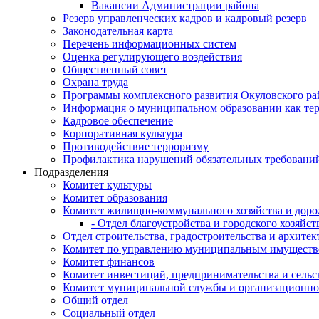
Вакансии Администрации района
Резерв управленческих кадров и кадровый резерв
Законодательная карта
Перечень информационных систем
Оценка регулирующего воздействия
Общественный совет
Охрана труда
Программы комплексного развития Окуловского ра
Информация о муниципальном образовании как те
Кадровое обеспечение
Корпоративная культура
Противодействие терроризму
Профилактика нарушений обязательных требовани
Подразделения
Комитет культуры
Комитет образования
Комитет жилищно-коммунального хозяйства и доро
- Отдел благоустройства и городского хозяйст
Отдел строительства, градостроительства и архите
Комитет по управлению муниципальным имущест
Комитет финансов
Комитет инвестиций, предпринимательства и сельск
Комитет муниципальной службы и организационно
Общий отдел
Социальный отдел