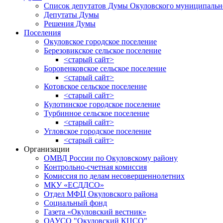
Список депутатов Думы Окуловского муниципальн
Депутаты Думы
Решения Думы
Поселения
Окуловское городское поселение
Березовикское сельское поселение
<старый сайт>
Боровенковское сельское поселение
<старый сайт>
Котовское сельское поселение
<старый сайт>
Кулотинское городское поселение
Турбинное сельское поселение
<старый сайт>
Угловское городское поселение
<старый сайт>
Организации
ОМВД России по Окуловскому району
Контрольно-счетная комиссия
Комиссия по делам несовершеннолетних
МКУ «ЕСДДСО»
Отдел МФЦ Окуловского района
Социальный фонд
Газета «Окуловский вестник»
ОАУСО "Окуловский КЦСО"