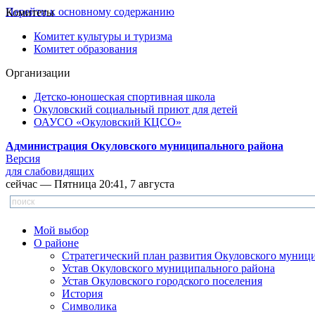
Перейти к основному содержанию
Комитеты
Комитет культуры и туризма
Комитет образования
Организации
Детско-юношеская спортивная школа
Окуловский социальный приют для детей
ОАУСО «Окуловский КЦСО»
Администрация Окуловского муниципального района
Версия
для слабовидящих
сейчас — Пятница 20:41, 7 августа
Мой выбор
О районе
Стратегический план развития Окуловского муниц
Устав Окуловского муниципального района
Устав Окуловского городского поселения
История
Символика