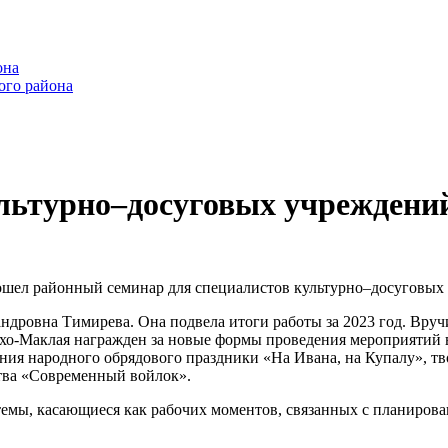
она
ого района
ультурно–досуговых учреждени
рошел районный семинар для специалистов культурно–досуговых
андровна Тимирева. Она подвела итоги работы за 2023 год. Вр
о-Маклая награжден за новые формы проведения мероприятий в 
ия народного обрядового праздники «На Ивана, на Купалу», тво
ства «Современный войлок».
темы, касающиеся как рабочих моментов, связанных с планирова