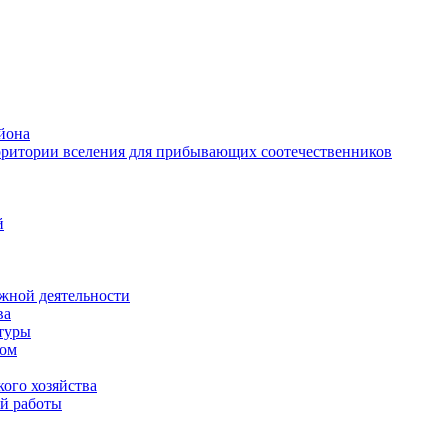
йона
рритории вселения для прибывающих соотечественников
й
жной деятельности
ва
ктуры
вом
ого хозяйства
й работы