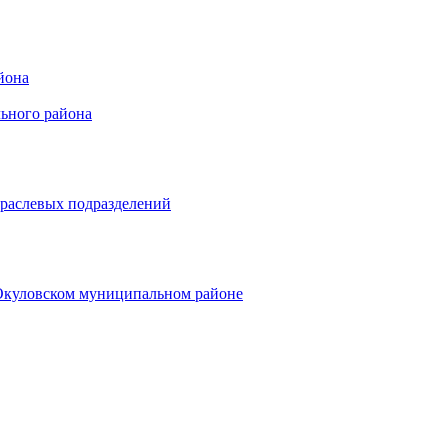
йона
ьного района
траслевых подразделений
 Окуловском муниципальном районе