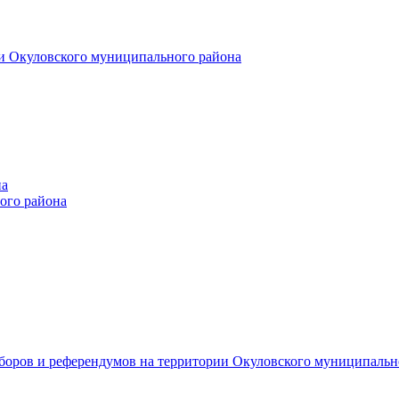
и Окуловского муниципального района
на
ого района
ыборов и референдумов на территории Окуловского муниципальн