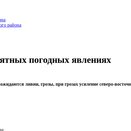
она
ого района
иятных погодных явлениях
ожидаются ливни, грозы, при грозах усиление северо-восточн
на