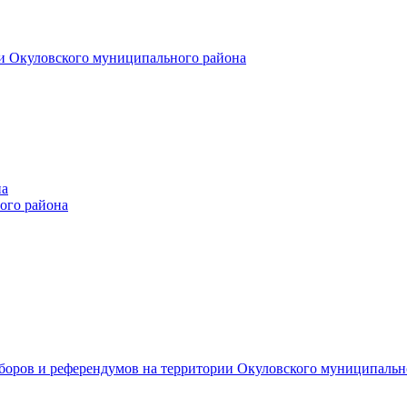
и Окуловского муниципального района
на
ого района
ыборов и референдумов на территории Окуловского муниципальн