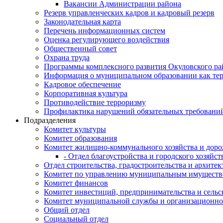
Вакансии Администрации района
Резерв управленческих кадров и кадровый резерв
Законодательная карта
Перечень информационных систем
Оценка регулирующего воздействия
Общественный совет
Охрана труда
Программы комплексного развития Окуловского ра
Информация о муниципальном образовании как те
Кадровое обеспечение
Корпоративная культура
Противодействие терроризму
Профилактика нарушений обязательных требовани
Подразделения
Комитет культуры
Комитет образования
Комитет жилищно-коммунального хозяйства и доро
- Отдел благоустройства и городского хозяйст
Отдел строительства, градостроительства и архите
Комитет по управлению муниципальным имущест
Комитет финансов
Комитет инвестиций, предпринимательства и сельск
Комитет муниципальной службы и организационно
Общий отдел
Социальный отдел