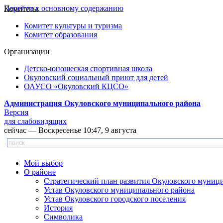
Перейти к основному содержанию
Комитеты
Комитет культуры и туризма
Комитет образования
Организации
Детско-юношеская спортивная школа
Окуловский социальный приют для детей
ОАУСО «Окуловский КЦСО»
Администрация Окуловского муниципального района
Версия
для слабовидящих
сейчас — Воскресенье 10:47, 9 августа
Мой выбор
О районе
Стратегический план развития Окуловского муниц
Устав Окуловского муниципального района
Устав Окуловского городского поселения
История
Символика