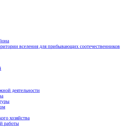
йона
рритории вселения для прибывающих соотечественников
й
жной деятельности
ва
ктуры
вом
ого хозяйства
й работы