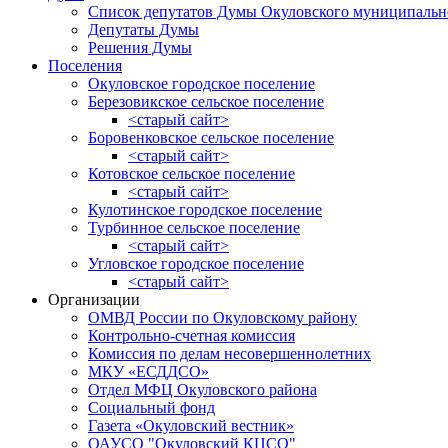
Список депутатов Думы Окуловского муниципальн
Депутаты Думы
Решения Думы
Поселения
Окуловское городское поселение
Березовикское сельское поселение
<старый сайт>
Боровенковское сельское поселение
<старый сайт>
Котовское сельское поселение
<старый сайт>
Кулотинское городское поселение
Турбинное сельское поселение
<старый сайт>
Угловское городское поселение
<старый сайт>
Организации
ОМВД России по Окуловскому району
Контрольно-счетная комиссия
Комиссия по делам несовершеннолетних
МКУ «ЕСДДСО»
Отдел МФЦ Окуловского района
Социальный фонд
Газета «Окуловский вестник»
ОАУСО "Окуловский КЦСО"