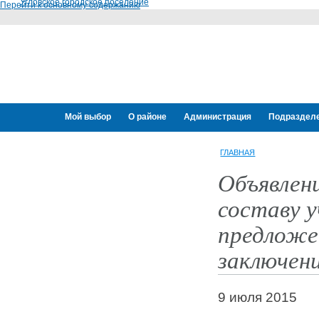
Угловское городское поселение
Перейти к основному содержанию
Мой выбор
О районе
Администрация
Подраздел
Переселение граждан
ГЛАВНАЯ
Объявлен
составу у
предложен
заключени
9 июля 2015