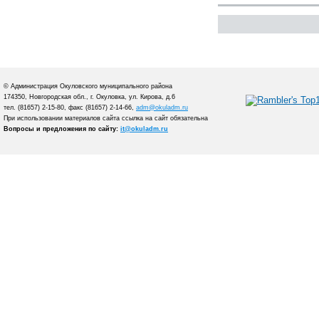
© Администрация Окуловского муниципального района
174350, Новгородская обл., г. Окуловка, ул. Кирова, д.6
тел. (81657) 2-15-80, факс (81657) 2-14-66,
adm@okuladm.ru
При использовании материалов сайта ссылка на сайт обязательна
Вопросы и предложения по сайту:
it@okuladm.ru