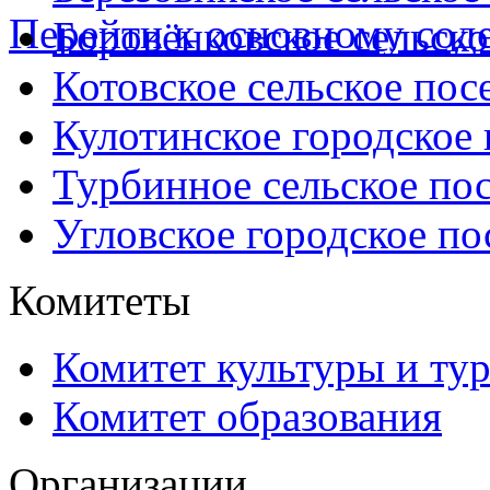
Перейти к основному со
Боровёнковское сельско
Котовское сельское пос
Кулотинское городское
Турбинное сельское по
Угловское городское по
Комитеты
Комитет культуры и ту
Комитет образования
Организации