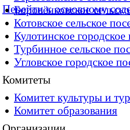
Перейти к основному со
Боровёнковское сельско
Котовское сельское пос
Кулотинское городское
Турбинное сельское по
Угловское городское по
Комитеты
Комитет культуры и ту
Комитет образования
Организации