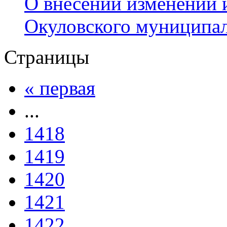
О внесении изменений 
Окуловского муниципал
Страницы
« первая
...
1418
1419
1420
1421
1422