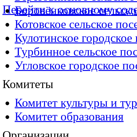
Перейти к основному со
Боровёнковское сельско
Котовское сельское пос
Кулотинское городское
Турбинное сельское по
Угловское городское по
Комитеты
Комитет культуры и ту
Комитет образования
Организации