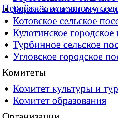
Перейти к основному со
Боровёнковское сельско
Котовское сельское пос
Кулотинское городское
Турбинное сельское по
Угловское городское по
Комитеты
Комитет культуры и ту
Комитет образования
Организации