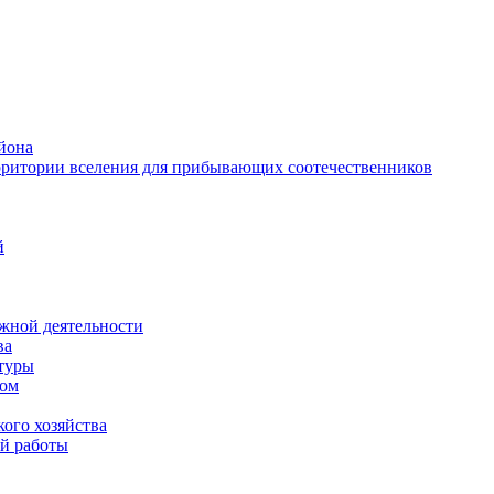
йона
рритории вселения для прибывающих соотечественников
й
жной деятельности
ва
ктуры
вом
ого хозяйства
й работы