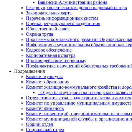
Вакансии Администрации района
Резерв управленческих кадров и кадровый резерв
Законодательная карта
Перечень информационных систем
Оценка регулирующего воздействия
Общественный совет
Охрана труда
Программы комплексного развития Окуловского ра
Информация о муниципальном образовании как те
Кадровое обеспечение
Корпоративная культура
Противодействие терроризму
Профилактика нарушений обязательных требовани
Подразделения
Комитет культуры
Комитет образования
Комитет жилищно-коммунального хозяйства и доро
- Отдел благоустройства и городского хозяйст
Отдел строительства, градостроительства и архите
Комитет по управлению муниципальным имущест
Комитет финансов
Комитет инвестиций, предпринимательства и сельск
Комитет муниципальной службы и организационно
Общий отдел
Социальный отдел