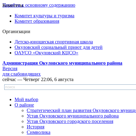
Перейти к основному содержанию
Комитеты
Комитет культуры и туризма
Комитет образования
Организации
Детско-юношеская спортивная школа
Окуловский социальный приют для детей
ОАУСО «Окуловский КЦСО»
Администрация Окуловского муниципального района
Версия
для слабовидящих
сейчас — Четверг 22:06, 6 августа
Мой выбор
О районе
Стратегический план развития Окуловского муниц
Устав Окуловского муниципального района
Устав Окуловского городского поселения
История
Символика