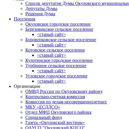
Список депутатов Думы Окуловского муниципальн
Депутаты Думы
Решения Думы
Поселения
Окуловское городское поселение
Березовикское сельское поселение
<старый сайт>
Боровенковское сельское поселение
<старый сайт>
Котовское сельское поселение
<старый сайт>
Кулотинское городское поселение
Турбинное сельское поселение
<старый сайт>
Угловское городское поселение
<старый сайт>
Организации
ОМВД России по Окуловскому району
Контрольно-счетная комиссия
Комиссия по делам несовершеннолетних
МКУ «ЕСДДСО»
Отдел МФЦ Окуловского района
Социальный фонд
Газета «Окуловский вестник»
ОАУСО "Окуловский КЦСО"