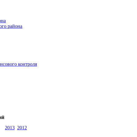
она
ого района
нсового контроля
ий
2013
2012