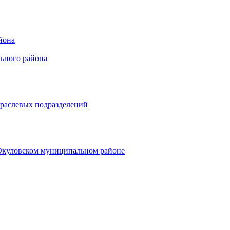
йона
ьного района
траслевых подразделений
 Окуловском муниципальном районе