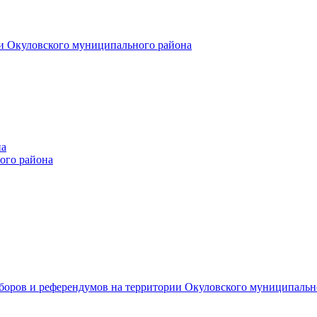
и Окуловского муниципального района
на
ого района
ыборов и референдумов на территории Окуловского муниципальн