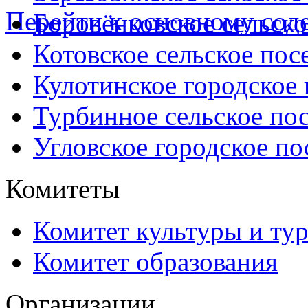
Перейти к основному со
Боровёнковское сельско
Котовское сельское пос
Кулотинское городское
Турбинное сельское по
Угловское городское по
Комитеты
Комитет культуры и ту
Комитет образования
Организации