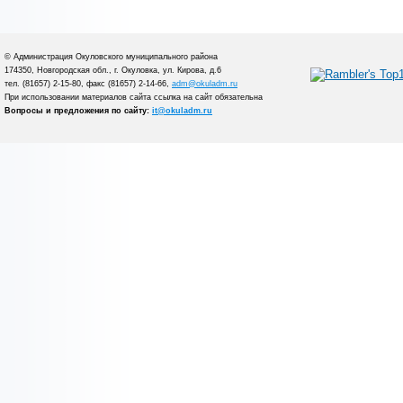
© Администрация Окуловского муниципального района
174350, Новгородская обл., г. Окуловка, ул. Кирова, д.6
тел. (81657) 2-15-80, факс (81657) 2-14-66,
adm@okuladm.ru
При использовании материалов сайта ссылка на сайт обязательна
Вопросы и предложения по сайту:
it@okuladm.ru