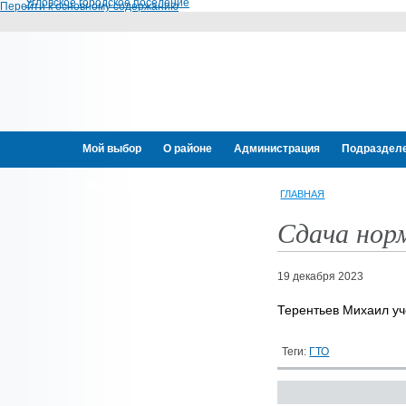
Угловское городское поселение
Перейти к основному содержанию
Мой выбор
О районе
Администрация
Подраздел
Переселение граждан
ГЛАВНАЯ
Сдача нор
19 декабря 2023
Терентьев Михаил у
Теги:
ГТО