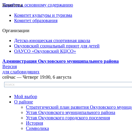
Перейти к основному содержанию
Комитеты
Комитет культуры и туризма
Комитет образования
Организации
Детско-юношеская спортивная школа
Окуловский социальный приют для детей
ОАУСО «Окуловский КЦСО»
Администрация Окуловского муниципального района
Версия
для слабовидящих
сейчас — Четверг 19:00, 6 августа
Мой выбор
О районе
Стратегический план развития Окуловского муниц
Устав Окуловского муниципального района
Устав Окуловского городского поселения
История
Символика