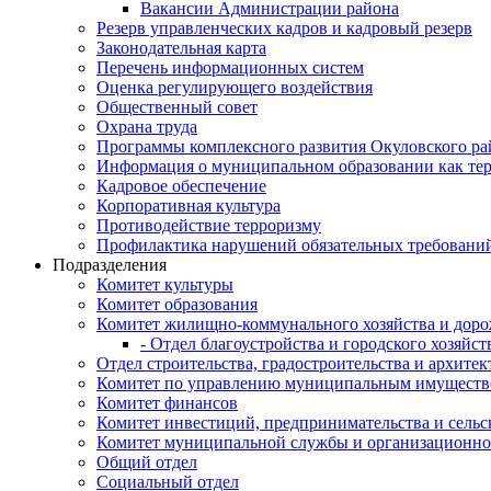
Вакансии Администрации района
Резерв управленческих кадров и кадровый резерв
Законодательная карта
Перечень информационных систем
Оценка регулирующего воздействия
Общественный совет
Охрана труда
Программы комплексного развития Окуловского ра
Информация о муниципальном образовании как те
Кадровое обеспечение
Корпоративная культура
Противодействие терроризму
Профилактика нарушений обязательных требовани
Подразделения
Комитет культуры
Комитет образования
Комитет жилищно-коммунального хозяйства и доро
- Отдел благоустройства и городского хозяйст
Отдел строительства, градостроительства и архите
Комитет по управлению муниципальным имущест
Комитет финансов
Комитет инвестиций, предпринимательства и сельск
Комитет муниципальной службы и организационно
Общий отдел
Социальный отдел