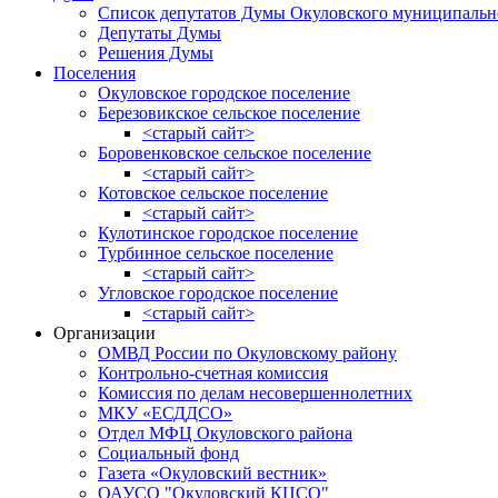
Список депутатов Думы Окуловского муниципальн
Депутаты Думы
Решения Думы
Поселения
Окуловское городское поселение
Березовикское сельское поселение
<старый сайт>
Боровенковское сельское поселение
<старый сайт>
Котовское сельское поселение
<старый сайт>
Кулотинское городское поселение
Турбинное сельское поселение
<старый сайт>
Угловское городское поселение
<старый сайт>
Организации
ОМВД России по Окуловскому району
Контрольно-счетная комиссия
Комиссия по делам несовершеннолетних
МКУ «ЕСДДСО»
Отдел МФЦ Окуловского района
Социальный фонд
Газета «Окуловский вестник»
ОАУСО "Окуловский КЦСО"