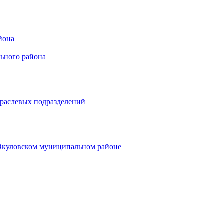
йона
ьного района
траслевых подразделений
 Окуловском муниципальном районе