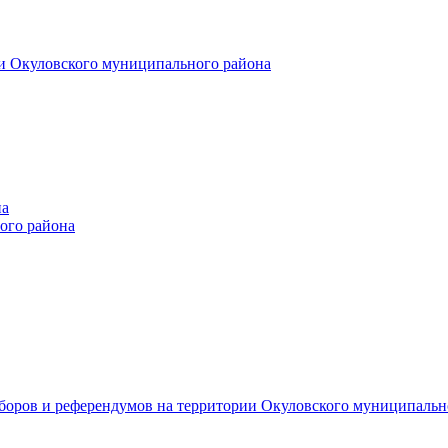
и Окуловского муниципального района
на
ого района
ыборов и референдумов на территории Окуловского муниципальн