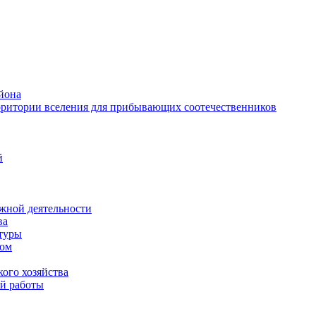
йона
рритории вселения для прибывающих соотечественников
й
жной деятельности
ва
ктуры
вом
ого хозяйства
й работы