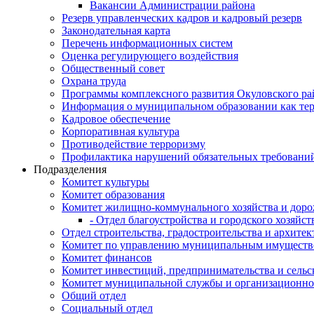
Вакансии Администрации района
Резерв управленческих кадров и кадровый резерв
Законодательная карта
Перечень информационных систем
Оценка регулирующего воздействия
Общественный совет
Охрана труда
Программы комплексного развития Окуловского ра
Информация о муниципальном образовании как те
Кадровое обеспечение
Корпоративная культура
Противодействие терроризму
Профилактика нарушений обязательных требовани
Подразделения
Комитет культуры
Комитет образования
Комитет жилищно-коммунального хозяйства и доро
- Отдел благоустройства и городского хозяйст
Отдел строительства, градостроительства и архите
Комитет по управлению муниципальным имущест
Комитет финансов
Комитет инвестиций, предпринимательства и сельск
Комитет муниципальной службы и организационно
Общий отдел
Социальный отдел