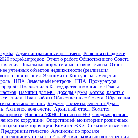
служба
Административный регламент
Решения о бюджете
2020 годы&amp;quot;
Отчет о работе Общественного Совета
равления
Локальные нормативные правовые акты
Отчеты
нее учтенных объектов недвижимости (реализация
ского планирования
Экономика
Конкурс на замещение
роль - НПА
Земельный контроль - НПА
Прокуратура
mp;quot;
Положение о Благодарственном письме Главы
частков
Памятки для МС
Доходы Думы
Котово, работа с
населением
План работы Общественного Совета
Обращения
екты постановлений.
Бюджет
Проекты решений Думы
ть
Активное долголетие
Архивный отдел
Комитет
ланировки
Новости УФНС России по НО
Сводная роспись
планов по коррупции
Оперативный мониторинг розничных
тиводействие коррупции
Комитет ЖКХ
Сельское хозяйство
Предпринимательство
Аукционы по продаже
го предпринимательства
Содействие развитию конкуренции в