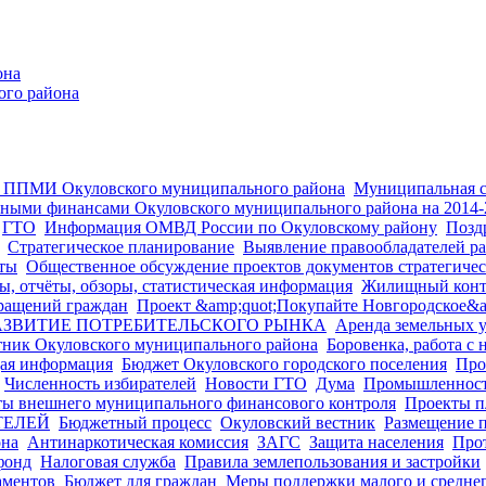
она
ого района
 ППМИ Окуловского муниципального района
Муниципальная 
ными финансами Окуловского муниципального района на 2014-
ГТО
Информация ОМВД России по Окуловскому району
Позд
Стратегическое планирование
Выявление правообладателей ра
ты
Общественное обсуждение проектов документов стратегиче
ы, отчёты, обзоры, статистическая информация
Жилищный конт
ращений граждан
Проект &amp;quot;Покупайте Новгородское&a
АЗВИТИЕ ПОТРЕБИТЕЛЬСКОГО РЫНКА
Аренда земельных у
ник Окуловского муниципального района
Боровенка, работа с 
ая информация
Бюджет Окуловского городского поселения
Про
Численность избирателей
Новости ГТО
Дума
Промышленнос
ты внешнего муниципального финансового контроля
Проекты п
ТЕЛЕЙ
Бюджетный процесс
Окуловский вестник
Размещение 
она
Антинаркотическая комиссия
ЗАГС
Защита населения
Про
фонд
Налоговая служба
Правила землепользования и застройки
аментов
Бюджет для граждан
Меры поддержки малого и средне