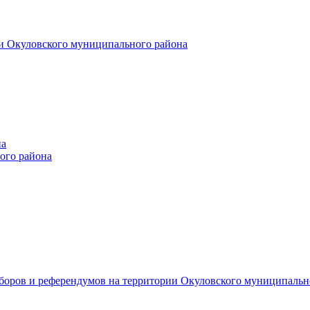
и Окуловского муниципального района
на
ого района
ыборов и референдумов на территории Окуловского муниципальн