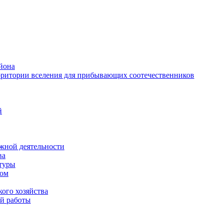
йона
рритории вселения для прибывающих соотечественников
й
жной деятельности
ва
ктуры
вом
ого хозяйства
й работы