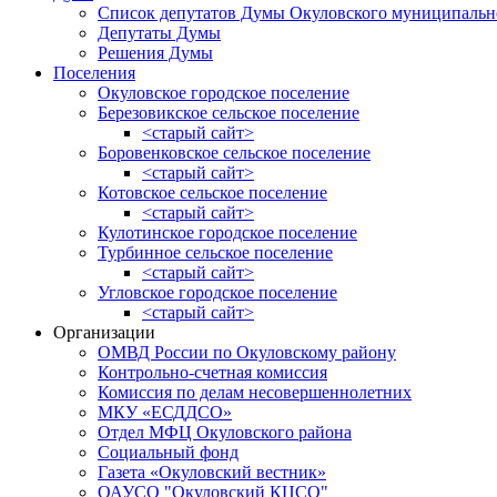
Список депутатов Думы Окуловского муниципальн
Депутаты Думы
Решения Думы
Поселения
Окуловское городское поселение
Березовикское сельское поселение
<старый сайт>
Боровенковское сельское поселение
<старый сайт>
Котовское сельское поселение
<старый сайт>
Кулотинское городское поселение
Турбинное сельское поселение
<старый сайт>
Угловское городское поселение
<старый сайт>
Организации
ОМВД России по Окуловскому району
Контрольно-счетная комиссия
Комиссия по делам несовершеннолетних
МКУ «ЕСДДСО»
Отдел МФЦ Окуловского района
Социальный фонд
Газета «Окуловский вестник»
ОАУСО "Окуловский КЦСО"