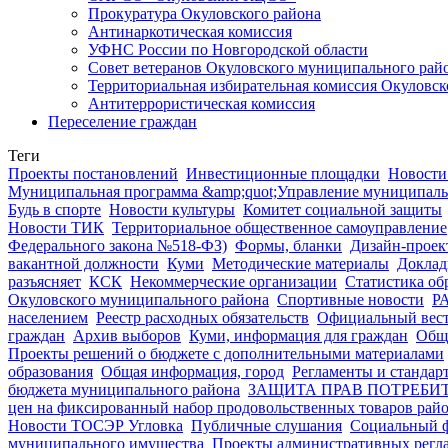
Прокуратура Окуловского района
Антинаркотическая комиссия
УФНС России по Новгородской области
Совет ветеранов Окуловского муниципального рай
Территориальная избирательная комиссия Окуловск
Антитеррористическая комиссия
Переселение граждан
Теги
Проекты постановлений
Инвестиционные площадки
Новости
Муниципальная программа &amp;quot;Управление муниципаль
Будь в спорте
Новости культуры
Комитет социальной защиты
Новости ТИК
Территориальное общественное самоуправление
Федерального закона №518-ФЗ)
Формы, бланки
Дизайн-проек
вакантной должности
Куми
Методические материалы
Доклад
разъясняет
КСК
Некоммерческие организации
Статистика об
Окуловского муниципального района
Спортивные новости
Р
населением
Реестр расходных обязательств
Официальный вест
граждан
Архив выборов
Куми, информация для граждан
Общ
Проекты решений о бюджете с дополнительными материалами
образования
Общая информация, город
Регламенты и стандар
бюджета муниципального района
ЗАЩИТА ПРАВ ПОТРЕБИ
цен на фиксированный набор продовольственных товаров рай
Новости ТОСЭР Угловка
Публичные слушания
Социальный 
муниципального имущества
Проекты административных регл