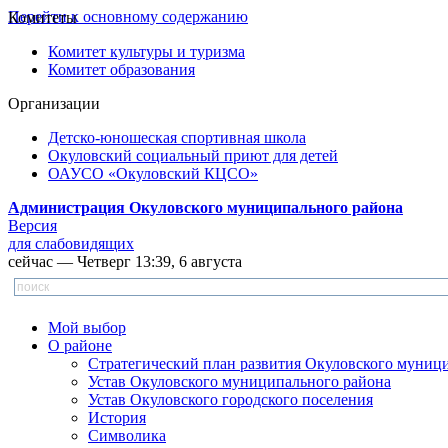
Перейти к основному содержанию
Комитеты
Комитет культуры и туризма
Комитет образования
Организации
Детско-юношеская спортивная школа
Окуловский социальный приют для детей
ОАУСО «Окуловский КЦСО»
Администрация Окуловского муниципального района
Версия
для слабовидящих
сейчас — Четверг 13:39, 6 августа
Мой выбор
О районе
Стратегический план развития Окуловского муниц
Устав Окуловского муниципального района
Устав Окуловского городского поселения
История
Символика