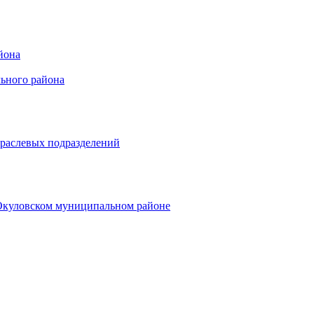
йона
ьного района
траслевых подразделений
 Окуловском муниципальном районе