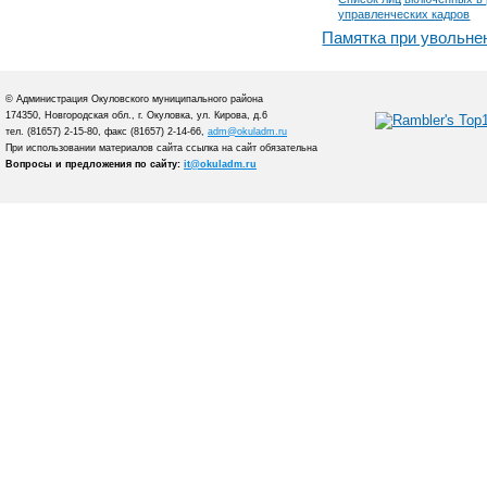
управленческих кадров
Памятка при увольне
© Администрация Окуловского муниципального района
174350, Новгородская обл., г. Окуловка, ул. Кирова, д.6
тел. (81657) 2-15-80, факс (81657) 2-14-66,
adm@okuladm.ru
При использовании материалов сайта ссылка на сайт обязательна
Вопросы и предложения по сайту:
it@okuladm.ru