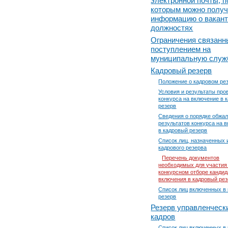
электронной почты, п
которым можно получ
информацию о вакан
должностях
Ограничения связанн
поступлением на
муниципальную служ
Кадровый резерв
Положение о кадровом ре
Условия и результаты про
конкурса на включение в 
резерв
Сведения о порядке обжа
результатов конкурса на 
в кадровый резерв
Список лиц, назначенных 
кадрового резерва
Перечень документов
необходимых для участия
конкурсном отборе кандид
включения в кадровый ре
Список лиц включенных в
резерв
Резерв управленческ
кадров
Список лиц включенных в