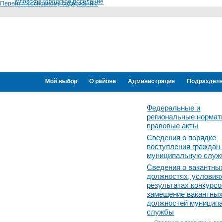
Угловское городское поселение
Перейти к основному содержанию
Мой выбор
О районе
Администрация
Подраздел
Переселение граждан
Федеральные и
региональные норма
правовые акты
Сведения о порядке
поступления граждан
муниципальную служ
Сведения о вакантны
должностях, условия
результатах конкурсо
замещение вакантны
должностей муницип
службы