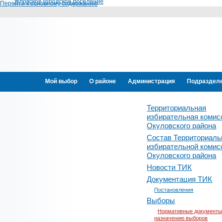
Угловское городское поселение
Перейти к основному содержанию
Мой выбор
О районе
Администрация
Подраздел
Переселение граждан
Территориальная
избирательная комис
Окуловского района
Состав Территориаль
избирательной комис
Окуловского района
Новости ТИК
Документация ТИК
Постановления
Выборы
Нормативные документы
назначению выборов