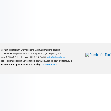
© Администрация Окуловского муниципального района
174350, Новгородская обл., г. Окуловка, ул. Кирова, д.6
тел. (81657) 2-15-80, факс (81657) 2-14-66,
adm@okuladm.ru
При использовании материалов сайта ссылка на сайт обязательна
Вопросы и предложения по сайту:
it@okuladm.ru